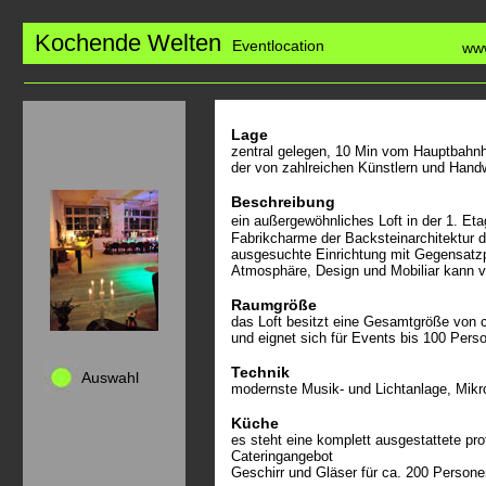
Kochende Welten
Eventlocation
www
Lage
zentral gelegen, 10 Min vom Hauptbahnh
der von zahlreichen Künstlern und Hand
Beschreibung
ein außergewöhnliches Loft in der 1. Et
Fabrikcharme der Backsteinarchitektur d
ausgesuchte Einrichtung mit Gegensatzp
Atmosphäre, Design und Mobiliar kann v
Raumgröße
das Loft besitzt eine Gesamtgröße von c
und eignet sich für Events bis 100 Pers
Technik
Auswahl
modernste Musik- und Lichtanlage, Mikro
Küche
es steht eine komplett ausgestattete p
Cateringangebot
Geschirr und Gläser für ca. 200 Persone