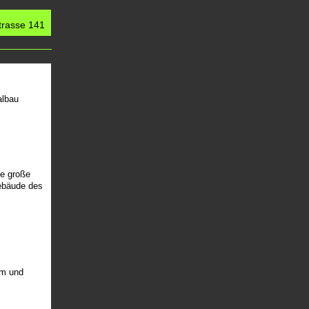
rasse 141
albau
ne große
ebäude des
um und