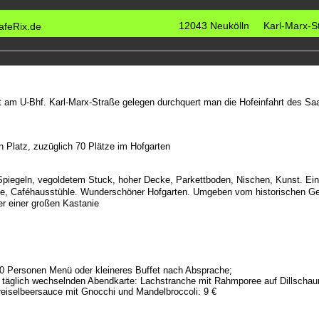
12043 Neukölln Karl-Marx-St
feRix.de
t am U-Bhf. Karl-Marx-Straße gelegen durchquert man die Hofeinfahrt des Sa
 Platz, zuzüglich 70 Plätze im Hofgarten
Spiegeln, vegoldetem Stuck, hoher Decke, Parkettboden, Nischen, Kunst. Ei
e,
Caféhausstühle. Wunderschöner Hofgarten. Umgeben vom historischen G
r einer großen Kastanie
20 Personen Menü oder kleineres Buffet nach Absprache;
er täglich wechselnden Abendkarte: Lachstranche mit Rahmporee auf Dillscha
reiselbeersauce mit Gnocchi und Mandelbroccoli: 9 €