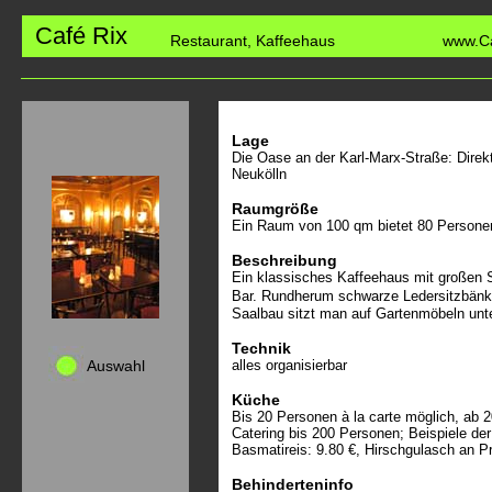
Café Rix
Restaurant, Kaffeehaus
www.Ca
Lage
Die Oase an der Karl-Marx-Straße: Direk
Neukölln
Raumgröße
Ein Raum von 100 qm bietet 80 Personen
Beschreibung
Ein klassisches Kaffeehaus mit großen 
Bar. Rundherum schwarze Ledersitzbänk
Saalbau sitzt man auf Gartenmöbeln unte
Technik
Auswahl
alles organisierbar
Küche
Bis 20 Personen à la carte möglich, ab 
Catering bis 200 Personen; Beispiele d
Basmatireis: 9.80 €, Hirschgulasch an P
Behinderteninfo