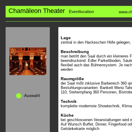
Chamäleon Theater
Eventlocation
www.ch
Lage
zentral in den Hackeschen Höfe gelegen, 1
Beschreibung
man betritt den Saal durch ein kleineres 
beeindruckend: Edler Parkettboden, Säulen
flexibel auch das Bühnensystem. Je nach
werden
Raumgröße
der Saal mißt inklusive Barbereich 360 
Bestuhlungsvarianten: Bankett Menü Tafe
110; Stehempfang 360 Personen, Bistrobe
Auswahl
Technik
komplette modernste Showtechnik, Klima
Küche
bei geschlossenen Veranstaltungen wird 
Auf Wunsch Buffet, Dinner, Fingerfood od
Getränkekarte möglich