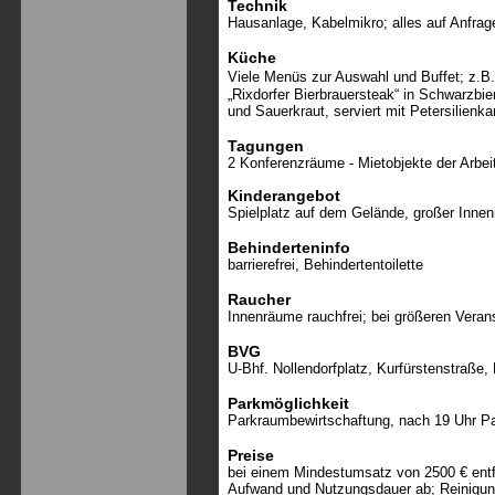
Technik
Hausanlage, Kabelmikro; alles auf Anfrage
Küche
Viele Menüs zur Auswahl und Buffet; z.B.
„Rixdorfer Bierbrauersteak“ in Schwarzbie
und Sauerkraut, serviert mit Petersilienka
Tagungen
2 Konferenzräume - Mietobjekte der Arbei
Kinderangebot
Spielplatz auf dem Gelände, großer Inne
Behinderteninfo
barrierefrei, Behindertentoilette
Raucher
Innenräume rauchfrei; bei größeren Vera
BVG
U-Bhf. Nollendorfplatz, Kurfürstenstraße,
Parkmöglichkeit
Parkraumbewirtschaftung, nach 19 Uhr Pa
Preise
bei einem Mindestumsatz von 2500 € entf
Aufwand und Nutzungsdauer ab; Reinigung