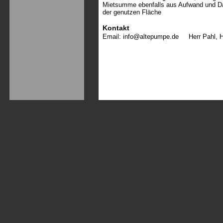
Mietsumme ebenfalls aus Aufwand und Dau
der genutzen Fläche
Kontakt
Email:
info@altepumpe.de
Herr Pahl,