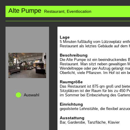
Alte Pumpe
Restaurant, Eventlocation
Lage
5 Minuten fußläufig vom Lützowplatz
entf
Restaurant als letztes Gebäude auf dem 
Beschreibung
Die Alte Pumpe ist ein beeindruckendes
Restaurant. Man sitzt neben gewaltigen M
Wendeltreppe oder per Aufzug gelangt man
Oberlicht, viele Pflanzen. Im Hof ist ein
Raumgröße
Das Restaurant ist 875 qm groß und biet
Sitzplätzen ist der Raum für bis zu 450 
Auswahl
im Sommer bei Einbeziehung des Gartens
Einrichtung
gepolsterte Lehnstühle, die flexibel anz
Ausstattung
Bar, Garderobe, Tanzfläche, Klavier